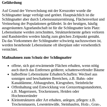
Gefährdung
​​​​​Auf Grund der Verwechslung mit der Kreuzotter wurde die
Schlingnatter lange verfolgt und getötet. Hauptsächlich ist die
Schlingnatter aber durch Lebensraumzerstörung, Flächenverlust und
Verinselung der Populationen gefährdet. In der heutigen, häufig
ausgeräumten Agrarlandschaft ist für die Schlingnatter kein Platz:
Lebensräume werden zerschnitten, Strukturelemente gehen verloren
und Randstreifen werden häufig zum gleichen Zeitpunkt gemäht.
Da das Vorkommen der Schlingnatter schwierig nachzuweisen ist,
werden bestehende Lebensräume oft überplant oder versehentlich
vernichtet.
Maßnahmen zum Schutz der Schlingnatter
offene, sich gut erwärmende Flächen erhalten, wenn nötig
auch durch das Entfernen größerer, schattenwerfender Bäume
halboffene Lebensräume Erhalten/Schaffen: Wechsel aus
sonnigen und beschatteten Bereichen, z.B. Bahn- oder
Kanaldämme, Abbaugruben, Kiesgruben, Steinbrüche
Offenhaltung und Entwicklung von Grenzertragsstandorten,
z.B. Magerrasen, Trockenrasen, Heiden oder
Hochmoorränder
Kleinstrukturen aller Art erhalten, anlegen, pflegen: z.B.
Trockenmauern, Lesesteinwälle, Steinhaufen, Holz-, Gras-,