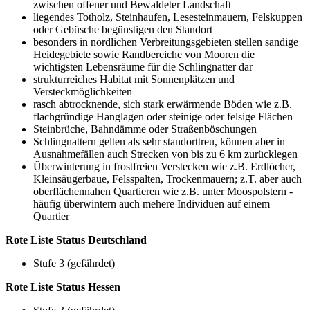
zwischen offener und Bewaldeter Landschaft
liegendes Totholz, Steinhaufen, Lesesteinmauern, Felskuppen
oder Gebüsche begünstigen den Standort
besonders in nördlichen Verbreitungsgebieten stellen sandige
Heidegebiete sowie Randbereiche von Mooren die
wichtigsten Lebensräume für die Schlingnatter dar
strukturreiches Habitat mit Sonnenplätzen und
Versteckmöglichkeiten
rasch abtrocknende, sich stark erwärmende Böden wie z.B.
flachgründige Hanglagen oder steinige oder felsige Flächen
Steinbrüche, Bahndämme oder Straßenböschungen
Schlingnattern gelten als sehr standorttreu, können aber in
Ausnahmefällen auch Strecken von bis zu 6 km zurücklegen
Überwinterung in frostfreien Verstecken wie z.B. Erdlöcher,
Kleinsäugerbaue, Felsspalten, Trockenmauern; z.T. aber auch
oberflächennahen Quartieren wie z.B. unter Moospolstern -
häufig überwintern auch mehere Individuen auf einem
Quartier
Rote Liste Status Deutschland
Stufe 3 (gefährdet)
Rote Liste Status Hessen