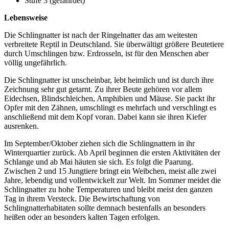
Stufe 3 (gefährdet)
Lebensweise
Die Schlingnatter ist nach der Ringelnatter das am weitesten
verbreitete Reptil in Deutschland. Sie überwältigt größere Beutetiere
durch Umschlingen bzw. Erdrosseln, ist für den Menschen aber
völlig ungefährlich.
Die Schlingnatter ist unscheinbar, lebt heimlich und ist durch ihre
Zeichnung sehr gut getarnt. Zu ihrer Beute gehören vor allem
Eidechsen, Blindschleichen, Amphibien und Mäuse. Sie packt ihr
Opfer mit den Zähnen, umschlingt es mehrfach und verschlingt es
anschließend mit dem Kopf voran. Dabei kann sie ihren Kiefer
ausrenken.
Im September/Oktober ziehen sich die Schlingnattern in ihr
Winterquartier zurück. Ab April beginnen die ersten Aktivitäten der
Schlange und ab Mai häuten sie sich. Es folgt die Paarung.
Zwischen 2 und 15 Jungtiere bringt ein Weibchen, meist alle zwei
Jahre, lebendig und vollentwickelt zur Welt. Im Sommer meidet die
Schlingnatter zu hohe Temperaturen und bleibt meist den ganzen
Tag in ihrem Versteck. Die Bewirtschaftung von
Schlingnatterhabitaten sollte demnach bestenfalls an besonders
heißen oder an besonders kalten Tagen erfolgen.