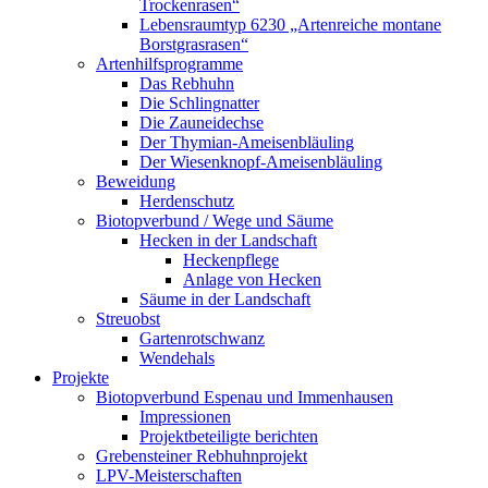
Trockenrasen“
Lebensraumtyp 6230 „Artenreiche montane
Borstgrasrasen“
Artenhilfsprogramme
Das Rebhuhn
Die Schlingnatter
Die Zauneidechse
Der Thymian-Ameisenbläuling
Der Wiesenknopf-Ameisenbläuling
Beweidung
Herdenschutz
Biotopverbund / Wege und Säume
Hecken in der Landschaft
Heckenpflege
Anlage von Hecken
Säume in der Landschaft
Streuobst
Gartenrotschwanz
Wendehals
Projekte
Biotopverbund Espenau und Immenhausen
Impressionen
Projektbeteiligte berichten
Grebensteiner Rebhuhnprojekt
LPV-Meisterschaften