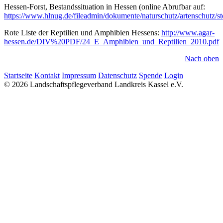
Hessen-Forst, Bestandssituation in Hessen (online Abrufbar auf:
https://www.hlnug.de/fileadmin/dokumente/naturschutz/artenschutz/ste
Rote Liste der Reptilien und Amphibien Hessens:
http://www.agar-
hessen.de/DIV%20PDF/24_E_Amphibien_und_Reptilien_2010.pdf
Nach oben
Startseite
Kontakt
Impressum
Datenschutz
Spende
Login
© 2026 Landschaftspflegeverband Landkreis Kassel e.V.