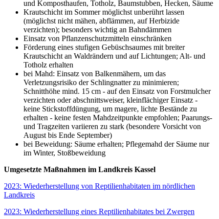
und Komposthaufen, Totholz, Baumstubben, Hecken, Säume
Krautschicht im Sommer möglichst unberührt lassen
(möglichst nicht mähen, abflämmen, auf Herbizide
verzichten); besonders wichtig an Bahndämmen
Einsatz von Pflanzenschutzmitteln einschränken
Förderung eines stufigen Gebüschsaumes mit breiter
Krautschicht an Waldrändern und auf Lichtungen; Alt- und
Totholz erhalten
bei Mahd: Einsatz von Balkenmähern, um das
Verletzungsrisiko der Schlingnatter zu minimieren;
Schnitthöhe mind. 15 cm - auf den Einsatz von Forstmulcher
verzichten oder abschnittsweiser, kleinflächiger Einsatz -
keine Stickstoffdüngung, um magere, lichte Bestände zu
erhalten - keine festen Mahdzeitpunkte empfohlen; Paarungs-
und Tragzeiten variieren zu stark (besondere Vorsicht von
August bis Ende September)
bei Beweidung: Säume erhalten; Pflegemahd der Säume nur
im Winter, Stoßbeweidung
Umgesetzte Maßnahmen im Landkreis Kassel
2023: Wiederherstellung von Reptilienhabitaten im nördlichen
Landkreis
2023: Wiederherstellung eines Reptilienhabitates bei Zwergen