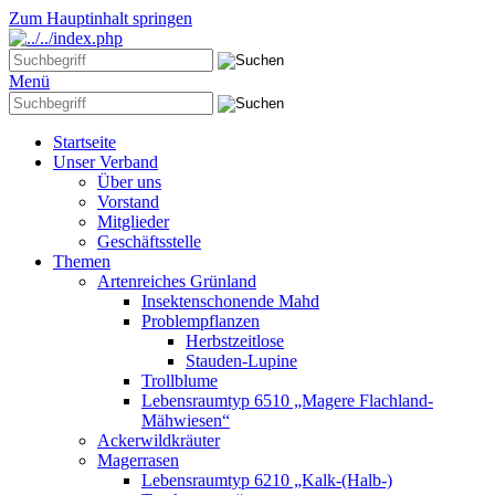
Zum Hauptinhalt springen
Menü
Startseite
Unser Verband
Über uns
Vorstand
Mitglieder
Geschäftsstelle
Themen
Artenreiches Grünland
Insektenschonende Mahd
Problempflanzen
Herbstzeitlose
Stauden-Lupine
Trollblume
Lebensraumtyp 6510 „Magere Flachland-
Mähwiesen“
Ackerwildkräuter
Magerrasen
Lebensraumtyp 6210 „Kalk-(Halb-)