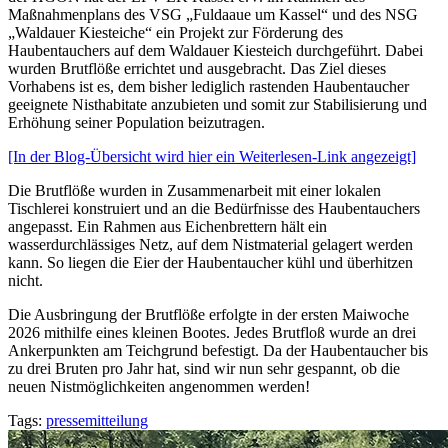
Maßnahmenplans des VSG „Fuldaaue um Kassel“ und des NSG
„Waldauer Kiesteiche“ ein Projekt zur Förderung des
Haubentauchers auf dem Waldauer Kiesteich durchgeführt. Dabei
wurden Brutflöße errichtet und ausgebracht. Das Ziel dieses
Vorhabens ist es, dem bisher lediglich rastenden Haubentaucher
geeignete Nisthabitate anzubieten und somit zur Stabilisierung und
Erhöhung seiner Population beizutragen.
[In der Blog-Übersicht wird hier ein Weiterlesen-Link angezeigt]
Die Brutflöße wurden in Zusammenarbeit mit einer lokalen
Tischlerei konstruiert und an die Bedürfnisse des Haubentauchers
angepasst. Ein Rahmen aus Eichenbrettern hält ein
wasserdurchlässiges Netz, auf dem Nistmaterial gelagert werden
kann. So liegen die Eier der Haubentaucher kühl und überhitzen
nicht.
Die Ausbringung der Brutflöße erfolgte in der ersten Maiwoche
2026 mithilfe eines kleinen Bootes. Jedes Brutfloß wurde an drei
Ankerpunkten am Teichgrund befestigt. Da der Haubentaucher bis
zu drei Bruten pro Jahr hat, sind wir nun sehr gespannt, ob die
neuen Nistmöglichkeiten angenommen werden!
Tags:
pressemitteilung