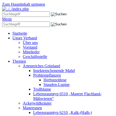
Zum Hauptinhalt springen
Menü
Startseite
Unser Verband
Über uns
Vorstand
Mitglieder
Geschäftsstelle
Themen
Artenreiches Grünland
Insektenschonende Mahd
Problempflanzen
Herbstzeitlose
Stauden-Lupine
Trollblume
Lebensraumtyp 6510 „Magere Flachland-
Mähwiesen“
Ackerwildkräuter
Magerrasen
Lebensraumtyp 6210 „Kalk-(Halb-)