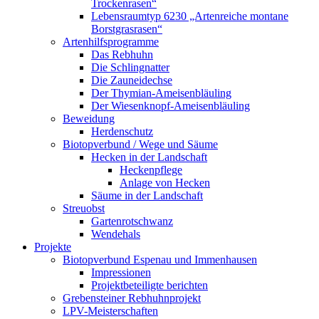
Trockenrasen“
Lebensraumtyp 6230 „Artenreiche montane
Borstgrasrasen“
Artenhilfsprogramme
Das Rebhuhn
Die Schlingnatter
Die Zauneidechse
Der Thymian-Ameisenbläuling
Der Wiesenknopf-Ameisenbläuling
Beweidung
Herdenschutz
Biotopverbund / Wege und Säume
Hecken in der Landschaft
Heckenpflege
Anlage von Hecken
Säume in der Landschaft
Streuobst
Gartenrotschwanz
Wendehals
Projekte
Biotopverbund Espenau und Immenhausen
Impressionen
Projektbeteiligte berichten
Grebensteiner Rebhuhnprojekt
LPV-Meisterschaften